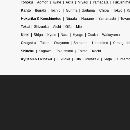
Tohoku
Aomori
Iwate
Akita
Miyagi
Yamagata
Fukushim
Kanto
Ibaraki
Tochigi
Gunma
Saitama
Chiba
Tokyo
K
Hokuriku & Koushinetsu
Niigata
Nagano
Yamanashi
Toya
Tokai
Shizuoka
Aichi
Gifu
Mie
Kinki
Shiga
Kyoto
Nara
Hyogo
Osaka
Wakayama
Chugoku
Tottori
Okayama
Shimane
Hiroshima
Yamaguch
Shikoku
Kagawa
Tokushima
Ehime
Kochi
Kyushu & Okinawa
Fukuoka
Oita
Miyazaki
Saga
Kumamo