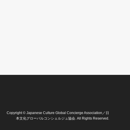
Copyright
©
Japanese Culture Global Concierge Association／日
本文化グローバルコンシェルジュ協会
. All Rights Reserved.