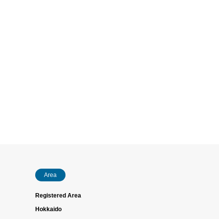
Area
Registered Area
Hokkaido