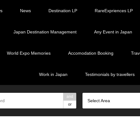
ws
News
Destination LP
RareExpriences LP
Japan Destination Management
Any Event in Japan
World Expo Memories
Accomodation Booking
Trav
Work in Japan
Testimonials by travellers
and
Select Area
or