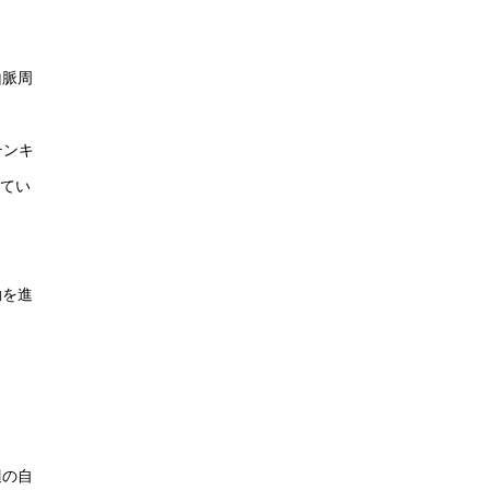
山脈周
テンキ
してい
動を進
辺の自