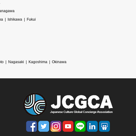
a
anagawa
ma
Ishikawa
Fukui
i
to
Nagasaki
Kagoshima
Okinawa