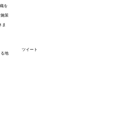
組織を
で施策
きま
ツイート
きる地