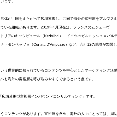
ています。
山脈周辺の自治体が、国をまたがって広域連携し、共同で海外の富裕層をアルプス
ている組織があります。2019年4月現在は、フランスのムジェーヴ
オーストリアのキッツビュール（Kitzbühel）、ドイツのガルミッシュ＝パル
ティーナ・ダンペッツォ（Cortina D’Ampezzo）など、合計12の地域が加盟
という世界的に知られているコンテンツを中心としたマーケティング活
域へも海外の富裕層を呼び込みやすくできるという点です。
の「広域連携型富裕層インバウンドコンサルティング」です。
いうコンテンツがあります。富裕層を含め、海外の人々にとっては、周