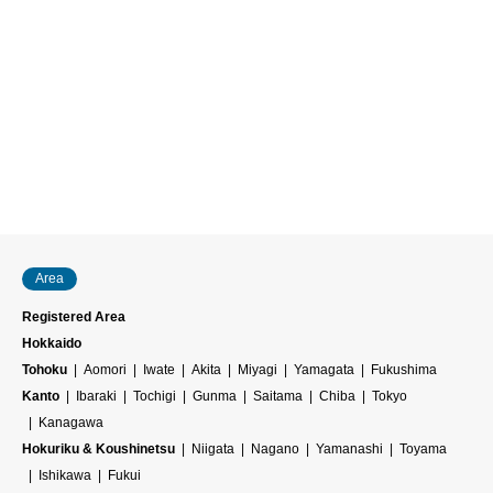
Area
Registered Area
Hokkaido
Tohoku
Aomori
Iwate
Akita
Miyagi
Yamagata
Fukushima
Kanto
Ibaraki
Tochigi
Gunma
Saitama
Chiba
Tokyo
Kanagawa
Hokuriku & Koushinetsu
Niigata
Nagano
Yamanashi
Toyama
Ishikawa
Fukui