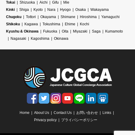
Tokai
Shizuoka
Aichi
Gifu
Mie
Kinki
Shiga
Kyoto
Nara
Hyogo
Osaka
Wakayama
Chugoku
Tottori
Okayama
Shimane
Hiroshima
Yamaguchi
Shikoku
Kagawa
Tokushima
Ehime
Kochi
Kyushu & Okinawa
Fukuoka
Oita
Miyazaki
Saga
Kumamoto
Nagasaki
Kagoshima
Okinawa
Home
About Us
Contact Us
お問い合わせ
Links
Privacy policy
プライバシーポリシー