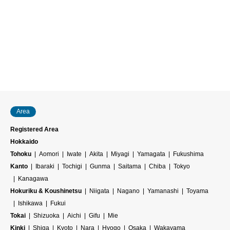
Area
Registered Area
Hokkaido
Tohoku
Aomori
Iwate
Akita
Miyagi
Yamagata
Fukushima
Kanto
Ibaraki
Tochigi
Gunma
Saitama
Chiba
Tokyo
Kanagawa
Hokuriku & Koushinetsu
Niigata
Nagano
Yamanashi
Toyama
Ishikawa
Fukui
Tokai
Shizuoka
Aichi
Gifu
Mie
Kinki
Shiga
Kyoto
Nara
Hyogo
Osaka
Wakayama