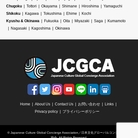
Chugoku
Tottori
Okayama
Shimane
Hiroshima
Yamaguchi
Shikoku
Kagawa
Tokushima
Ehime
Kochi
Kyushu & Okinawa
Fukuoka
Oita
Miyazaki
Saga
Kumamoto
Nagasaki
Kagoshima
Okinawa
Home
About Us
Contact Us
お問い合わせ
Links
Privacy policy
プライバシーポリシー
©
Japanese Culture Global Concierge Association／日本文化グローバルコンシェルジュ
協会
. All Rights Reserved.