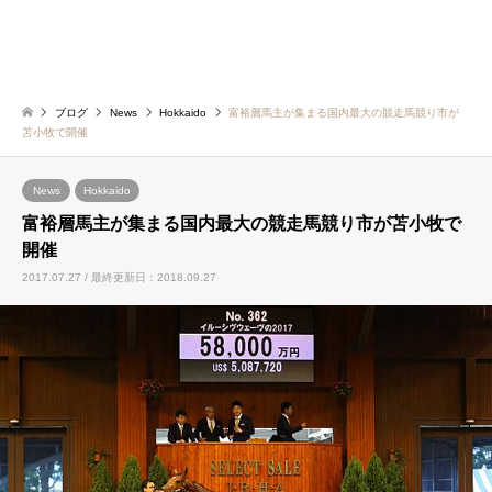
ブログ
News
Hokkaido
富裕層馬主が集まる国内最大の競走馬競り市が
苫小牧で開催
News
Hokkaido
富裕層馬主が集まる国内最大の競走馬競り市が苫小牧で
開催
2017.07.27 / 最終更新日：2018.09.27