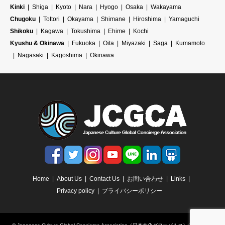
Kinki
Shiga
Kyoto
Nara
Hyogo
Osaka
Wakayama
Chugoku
Tottori
Okayama
Shimane
Hiroshima
Yamaguchi
Shikoku
Kagawa
Tokushima
Ehime
Kochi
Kyushu & Okinawa
Fukuoka
Oita
Miyazaki
Saga
Kumamoto
Nagasaki
Kagoshima
Okinawa
Home
About Us
Contact Us
お問い合わせ
Links
Privacy policy
プライバシーポリシー