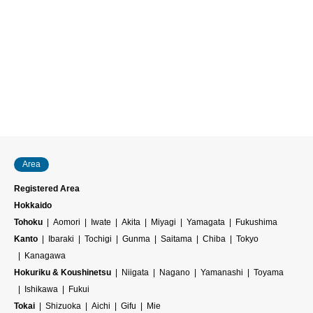
Area
Registered Area
Hokkaido
Tohoku
Aomori
Iwate
Akita
Miyagi
Yamagata
Fukushima
Kanto
Ibaraki
Tochigi
Gunma
Saitama
Chiba
Tokyo
Kanagawa
Hokuriku & Koushinetsu
Niigata
Nagano
Yamanashi
Toyama
Ishikawa
Fukui
Tokai
Shizuoka
Aichi
Gifu
Mie