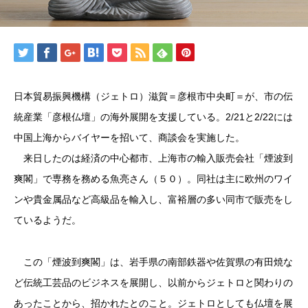
日本貿易振興機構（ジェトロ）滋賀＝彦根市中央町＝が、市の伝
統産業「彦根仏壇」の海外展開を支援している。2/21と2/22には
中国上海からバイヤーを招いて、商談会を実施した。
来日したのは経済の中心都市、上海市の輸入販売会社「煙波到
爽閣」で専務を務める魚亮さん（５０）。同社は主に欧州のワイ
ンや貴金属品など高級品を輸入し、富裕層の多い同市で販売をし
ているようだ。
この「煙波到爽閣」は、岩手県の南部鉄器や佐賀県の有田焼な
ど伝統工芸品のビジネスを展開し、以前からジェトロと関わりの
あったことから、招かれたとのこと。ジェトロとしても仏壇を展