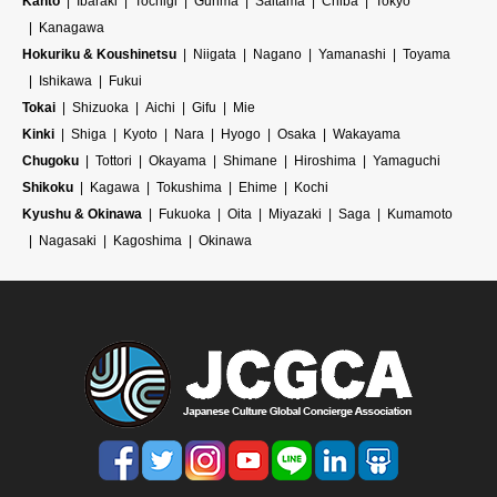
Kanto
Ibaraki
Tochigi
Gunma
Saitama
Chiba
Tokyo
Kanagawa
Hokuriku & Koushinetsu
Niigata
Nagano
Yamanashi
Toyama
Ishikawa
Fukui
Tokai
Shizuoka
Aichi
Gifu
Mie
Kinki
Shiga
Kyoto
Nara
Hyogo
Osaka
Wakayama
Chugoku
Tottori
Okayama
Shimane
Hiroshima
Yamaguchi
Shikoku
Kagawa
Tokushima
Ehime
Kochi
Kyushu & Okinawa
Fukuoka
Oita
Miyazaki
Saga
Kumamoto
Nagasaki
Kagoshima
Okinawa