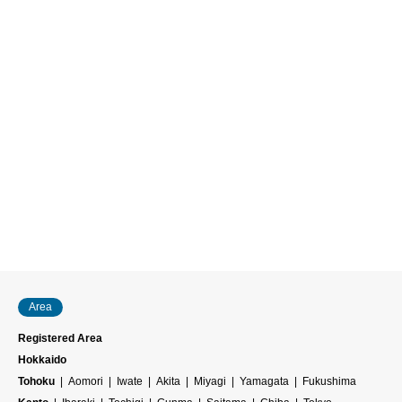
Area
Registered Area
Hokkaido
Tohoku
Aomori
Iwate
Akita
Miyagi
Yamagata
Fukushima