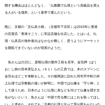
開する機会はほとんどなく、「仏教圏で仏壇という高級品を買え
る人がいる場所」という基準で選んだという。
既に、京都の「京仏具小堀」（京都市下京区）は2015年に香港
の百貨店「香港そごう」に常設店舗を出店した。とはいえ、仏
壇・仏具店の海外進出はなかなか難しく、思うようにマーケット
を開拓できていないのが現実のようだ。
魚さんは21日に、彦根仏壇の製作工程を見学。金箔押（ぱく
お）し師の宮本美弘さん（６１）らの工房では、木のスプーンに
金箔をほどこす体験をした。その後商談に訪れた同市芹中町の井
上仏壇では宗教観の違いが鮮明に。中国では仏像を「守り神」と
して扱うため、日本のように仏壇に扉などを付けて仏像を隠す文
化がないという。魚さんは「中国で売る際にはこれを取ってほし
い」と求めた。それでも「京都の仏壇と比べて質が変わらないの